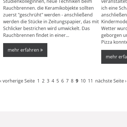
Studienkolleginnen, neue Techniken beim
veranstalte
Rauchbrennen. die Keramikobjekte sollten
ich eine Sc
zuerst "geschrüht" werden - anschließend
anschließe
werden die Stücke in Zeitungspapier, das mit
Kindermodel
Schlicker bestrichen wird umwickelt. Das
Wetter wurd
Rauchbrennen findet in einer...
geborgen un
Pizza konnte
mehr erfahren
mehr erf
‹ vorherige Seite
1
2
3
4
5
6
7
8
9
10
11
nächste Seite ›