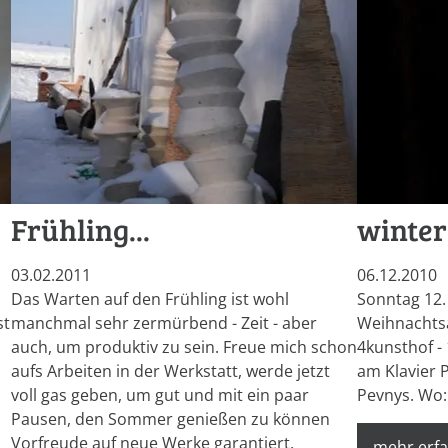
Frühling...
winte
03.02.2011
06.12.2010
Das Warten auf den Frühling ist wohl
Sonntag 12.
st
manchmal sehr zermürbend - Zeit - aber
Weihnachtsa
auch, um produktiv zu sein. Freue mich schon
4kunsthof -
aufs Arbeiten in der Werkstatt, werde jetzt
am Klavier P
voll gas geben, um gut und mit ein paar
Pevnys. Wo:
Pausen, den Sommer genießen zu können
Vorfreude auf neue Werke garantiert.
mehr erf