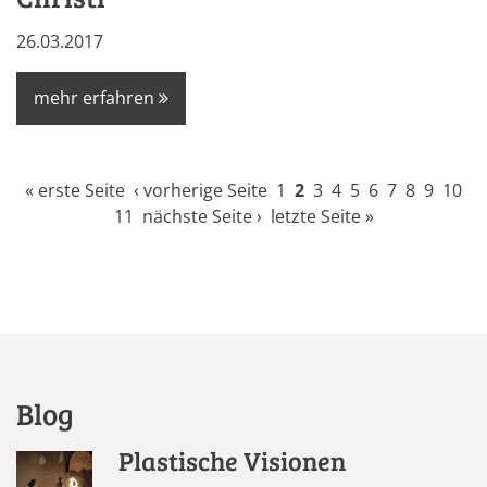
26.03.2017
mehr erfahren
Seiten
« erste Seite
‹ vorherige Seite
1
2
3
4
5
6
7
8
9
10
11
nächste Seite ›
letzte Seite »
Blog
Plastische Visionen