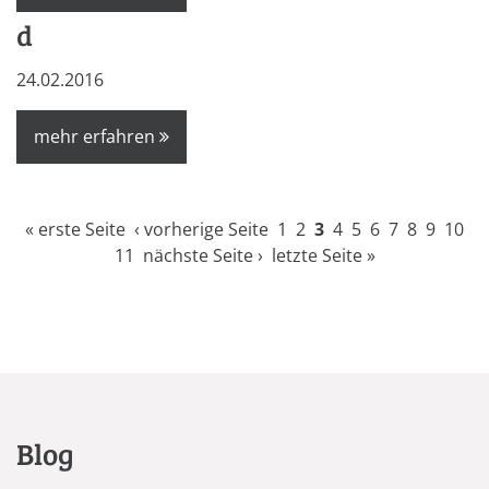
d
24.02.2016
mehr erfahren
Seiten
« erste Seite
‹ vorherige Seite
1
2
3
4
5
6
7
8
9
10
11
nächste Seite ›
letzte Seite »
Blog