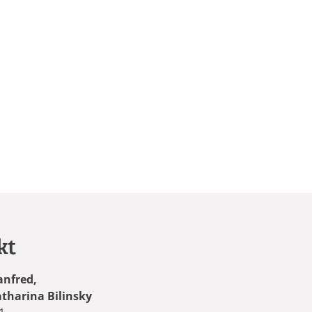
kt
anfred,
atharina Bilinsky