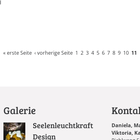
d
« erste Seite
‹ vorherige Seite
1
2
3
4
5
6
7
8
9
10
11
Galerie
Konta
Seelenleuchtkraft
Daniela, M
Viktoria, K
Design